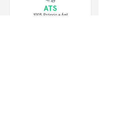
ATS
100% Próprio e Ágil
5.0
Nota Média no Google
83%
de Nota NPS