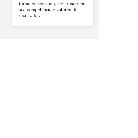
forma humanizada, mostrando em
si a competência e valores do
recrutador."
+ de 900 empresas
estão
contratando com a Easyhire
Conectamos profissionais de alto
desempenho às empresas que mais
crescem no Brasil.
Learn more